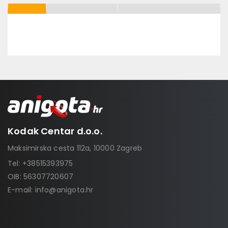
Kodak Centar d.o.o.
Maksimirska cesta 112a, 10000 Zagreb
Tel:
+38515393975
OIB: 56307720607
E-mail:
info@anigota.hr