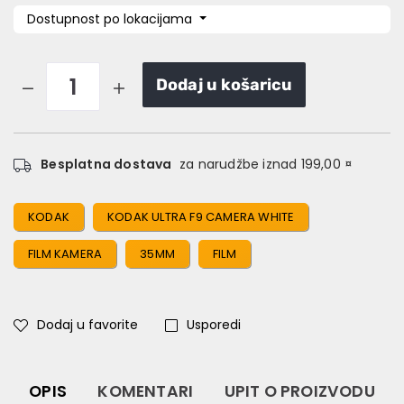
Dostupnost po lokacijama
Dodaj u košaricu
Besplatna dostava
za narudžbe iznad 199,00 ¤
KODAK
KODAK ULTRA F9 CAMERA WHITE
FILM KAMERA
35MM
FILM
Dodaj u favorite
Usporedi
OPIS
KOMENTARI
UPIT O PROIZVODU