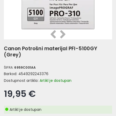
Prethodna
Slijedeća
Canon Potrošni materijal PFI-5100GY
(Grey)
ŠIFRA:
6959C001AA
Barkod:
4549292243376
Dostupnost artikla:
Artikl je dostupan
19,95 €
Artikl je dostupan