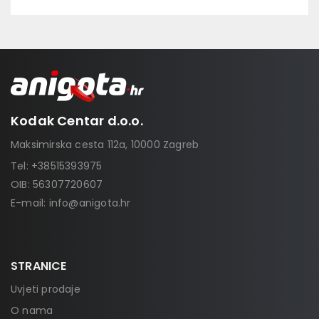
Kodak Centar d.o.o.
Maksimirska cesta 112a, 10000 Zagreb
Tel:
+38515393975
OIB: 56307720607
E-mail:
info@anigota.hr
STRANICE
Uvjeti prodaje
O nama