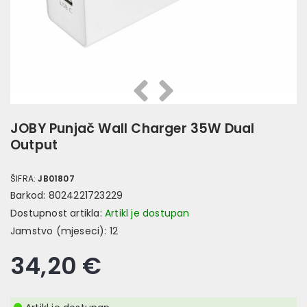
Prethodna
Slijedeća
JOBY Punjač Wall Charger 35W Dual
Output
ŠIFRA:
JB01807
Barkod:
8024221723229
Dostupnost artikla:
Artikl je dostupan
Jamstvo (mjeseci):
12
34,20 €