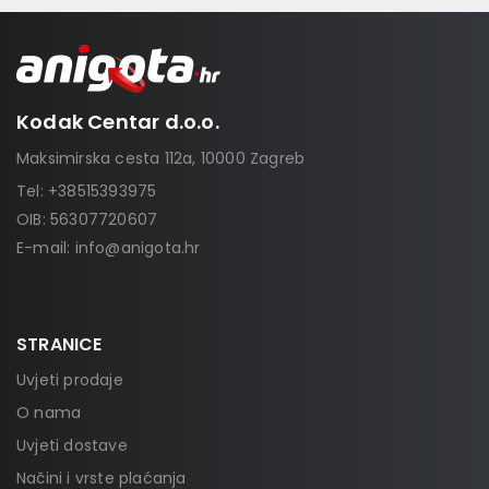
Kodak Centar d.o.o.
Maksimirska cesta 112a, 10000 Zagreb
Tel:
+38515393975
OIB: 56307720607
E-mail:
info@anigota.hr
STRANICE
Uvjeti prodaje
O nama
Uvjeti dostave
Načini i vrste plaćanja