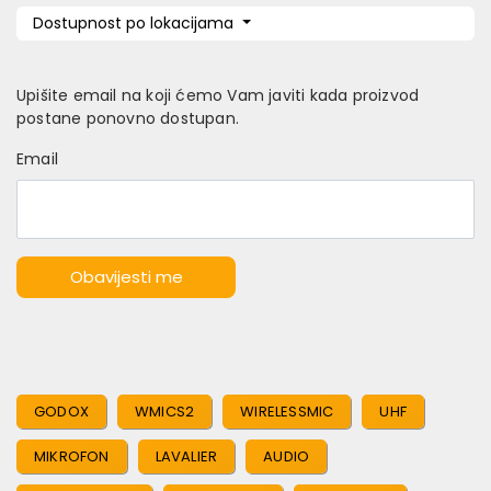
Dostupnost po lokacijama
Upišite email na koji ćemo Vam javiti kada proizvod
postane ponovno dostupan.
Email
Obavijesti me
GODOX
WMICS2
WIRELESSMIC
UHF
MIKROFON
LAVALIER
AUDIO