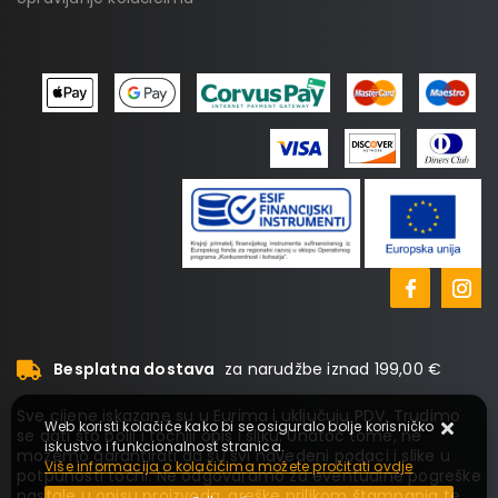
Besplatna dostava
za narudžbe iznad 199,00 €
Sve cijene iskazane su u Eurima i uključuju PDV. Trudimo
Web koristi kolačiće kako bi se osiguralo bolje korisničko
se dati što bolji i točniji opis i sliku. Unatoč tome, ne
iskustvo i funkcionalnost stranica.
možemo garantirati da su svi navedeni podaci i slike u
Više informacija o kolačićima možete pročitati ovdje
potpunosti točni. Ne odgovaramo za eventualne pogreške
nastale u opisu proizvoda, greške prilikom štampanja te