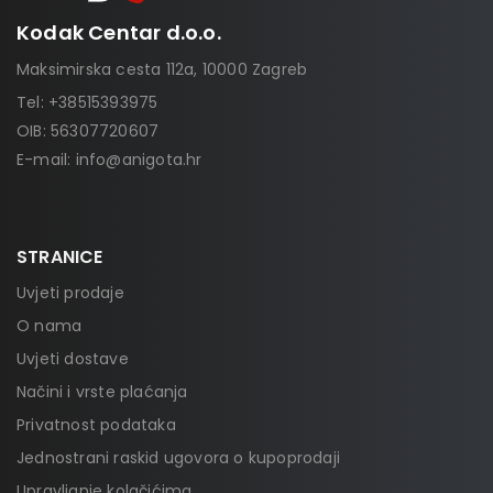
Kodak Centar d.o.o.
Maksimirska cesta 112a, 10000 Zagreb
Tel:
+38515393975
OIB: 56307720607
E-mail:
info@anigota.hr
STRANICE
Uvjeti prodaje
O nama
Uvjeti dostave
Načini i vrste plaćanja
Privatnost podataka
Jednostrani raskid ugovora o kupoprodaji
Upravljanje kolačićima