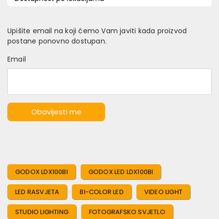
Upišite email na koji ćemo Vam javiti kada proizvod
postane ponovno dostupan.
Email
Obavijesti me
GODOX LDX100BI
GODOX LED LDX100BI
LED RASVJETA
BI-COLOR LED
VIDEO LIGHT
STUDIO LIGHTING
FOTOGRAFSKO SVJETLO