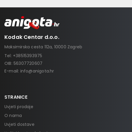
Kodak Centar d.o.o.
Maksimirska cesta 112a, 10000 Zagreb
Tel:
+38515393975
OIB: 56307720607
E-mail:
info@anigota.hr
STRANICE
Uvjeti prodaje
O nama
Uvjeti dostave