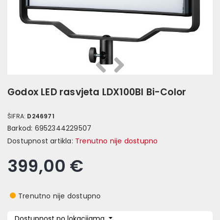
Prethodna
Slijedeća
Godox LED rasvjeta LDX100BI Bi-Color
ŠIFRA:
D246971
Barkod:
6952344229507
Dostupnost artikla:
Trenutno nije dostupno
399,00 €
Trenutno nije dostupno
Dostupnost po lokacijama