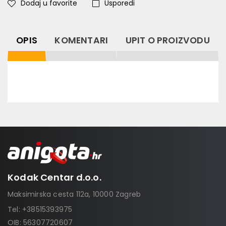
Dodaj u favorite
Usporedi
OPIS
KOMENTARI
UPIT O PROIZVODU
Kodak Centar d.o.o.
Maksimirska cesta 112a, 10000 Zagreb
Tel:
+38515393975
OIB: 56307720607