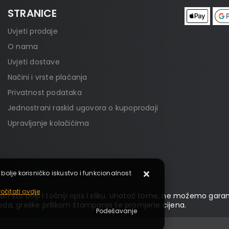
STRANICE
Uvjeti prodaje
O nama
Uvjeti dostave
Načini i vrste plaćanja
Privatnost podataka
Jednostrani raskid ugovora o kupoprodaji
Upravljanje kolačićima
 bolje korisničko iskustvo i funkcionalnost
očitati ovdje
ti što bolji i točniji opis i sliku. Unatoč tome, ne možemo garan
da, greške prilikom štampanja te promjene cijena.
Podešavanje