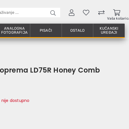
Vaša košaric
ANALOGNA
KUĆANSKI
PISAČI
OSTALO
FOTOGRAFIJA
UREĐAJI
 oprema LD75R Honey Comb
 nije dostupno