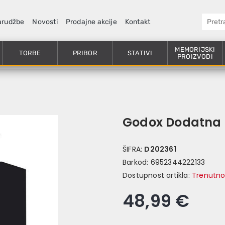
arudžbe
Novosti
Prodajne akcije
Kontakt
MEMORIJSKI
TORBE
PRIBOR
STATIVI
PROIZVODI
Godox Dodatna
ŠIFRA:
D202361
Barkod:
6952344222133
Dostupnost artikla:
Trenutno
48,99 €