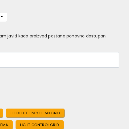
Vam javiti kada proizvod postane ponovno dostupan.
GODOX HONEYCOMB GRID
REMA
LIGHT CONTROL GRID