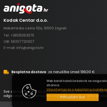
Kodak Centar d.o.o.
Maksimirska cesta 112a, 10000 Zagreb
Tel:
+38515393975
OIB: 56307720607
E-mail:
info@anigota.hr
Besplatna dostava
za narudžbe iznad 199,00 €
Web koristi kolačiće kako bi se osiguralo
stranica.
Više informacija o kolačićima možete pr
Sve cijene iskazane su u Eurima i uključuju PDV. Trudimo se da
odgovaramo za eventualne pogreške nastale u opisu proizvo
Prihvaćam sve