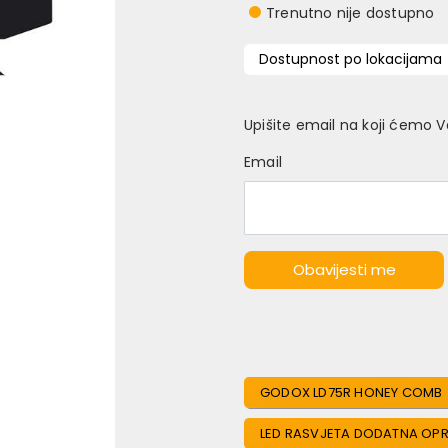
Trenutno nije dostupno
Dostupnost po lokacijama
Upišite email na koji ćemo 
Email
Obavijesti me
GODOX LD75R HONEY COMB
LED RASVJETA DODATNA OP