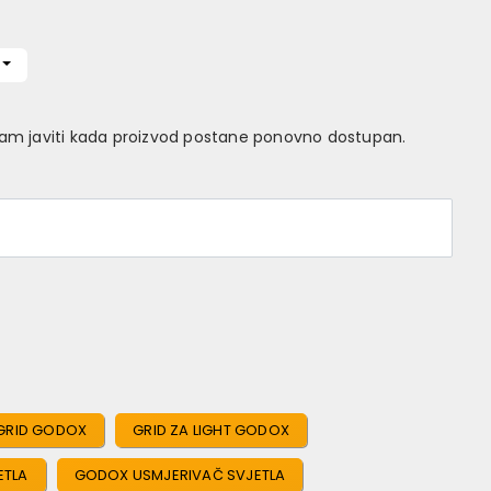
Vam javiti kada proizvod postane ponovno dostupan.
GRID GODOX
GRID ZA LIGHT GODOX
ETLA
GODOX USMJERIVAČ SVJETLA