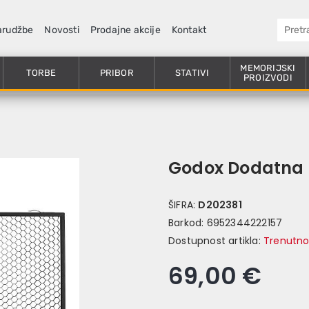
arudžbe
Novosti
Prodajne akcije
Kontakt
MEMORIJSKI
TORBE
PRIBOR
STATIVI
PROIZVODI
Godox Dodatna
ŠIFRA:
D202381
Barkod:
6952344222157
Dostupnost artikla:
Trenutno
69,00 €