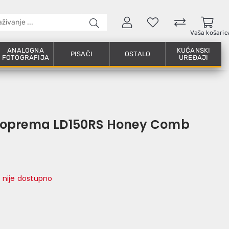
Vaša košaric
ANALOGNA
KUĆANSKI
PISAČI
OSTALO
FOTOGRAFIJA
UREĐAJI
 oprema LD150RS Honey Comb
 nije dostupno