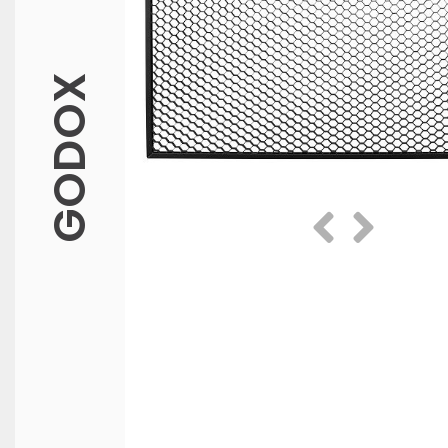
GODOX
Prethodna
Slijedeća