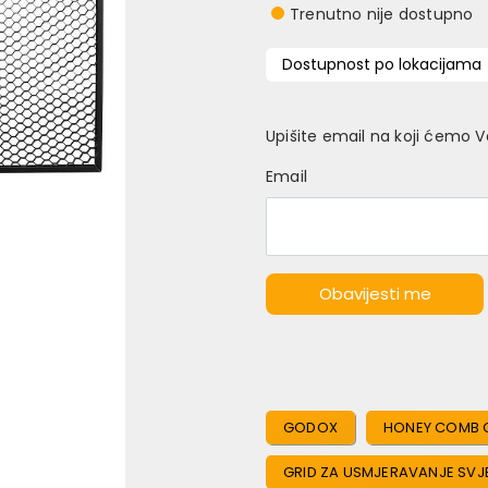
Trenutno nije dostupno
Dostupnost po lokacijama
Upišite email na koji ćemo 
Email
Obavijesti me
GODOX
HONEY COMB 
GRID ZA USMJERAVANJE SVJ