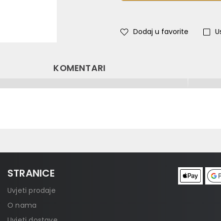
Dodaj u favorite
U
KOMENTARI
STRANICE
Uvjeti prodaje
O nama
Uvjeti dostave