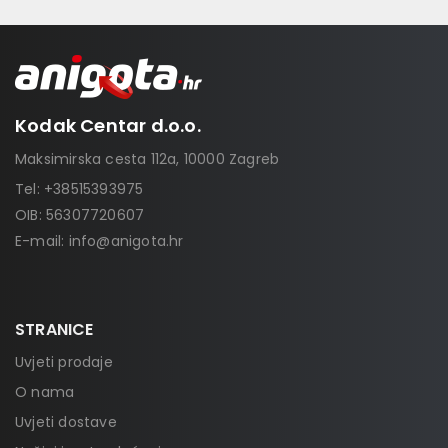
Kodak Centar d.o.o.
Maksimirska cesta 112a, 10000 Zagreb
Tel:
+38515393975
OIB: 56307720607
E-mail:
info@anigota.hr
STRANICE
Uvjeti prodaje
O nama
Uvjeti dostave