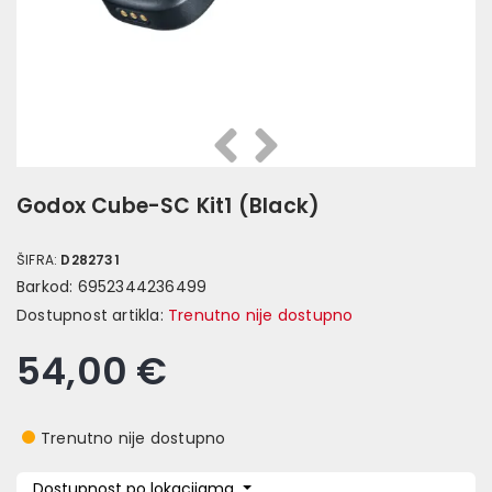
Prethodna
Slijedeća
Godox Cube-SC Kit1 (Black)
ŠIFRA:
D282731
Barkod:
6952344236499
Dostupnost artikla:
Trenutno nije dostupno
54,00 €
Trenutno nije dostupno
Dostupnost po lokacijama