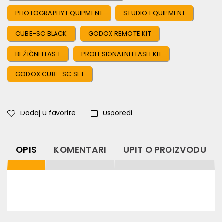
PHOTOGRAPHY EQUIPMENT
STUDIO EQUIPMENT
CUBE-SC BLACK
GODOX REMOTE KIT
BEŽIČNI FLASH
PROFESIONALNI FLASH KIT
GODOX CUBE-SC SET
Dodaj u favorite
Usporedi
OPIS
KOMENTARI
UPIT O PROIZVODU