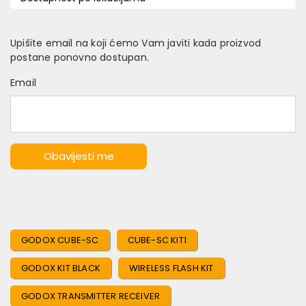
Upišite email na koji ćemo Vam javiti kada proizvod
postane ponovno dostupan.
Email
Obavijesti me
GODOX CUBE-SC
CUBE-SC KIT1
GODOX KIT BLACK
WIRELESS FLASH KIT
GODOX TRANSMITTER RECEIVER