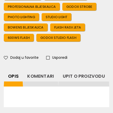
PROFESIONALNA BLJESKALICA
GODOX STROBE
PHOTO LIGHTING
STUDIO LIGHT
BOWENS BLJESKALICA
FLASH RASVJETA
600WS FLASH
GODOX STUDIO FLASH
Dodaj u favorite
Usporedi
OPIS
KOMENTARI
UPIT O PROIZVODU