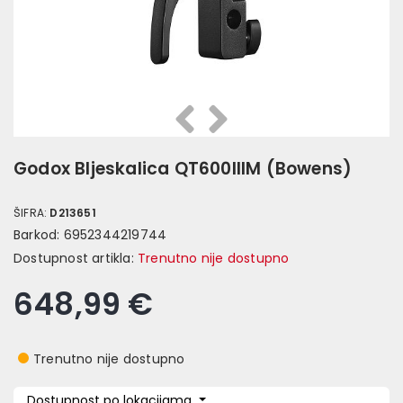
Prethodna
Slijedeća
Godox Bljeskalica QT600IIIM (Bowens)
ŠIFRA:
D213651
Barkod:
6952344219744
Dostupnost artikla:
Trenutno nije dostupno
648,99 €
Trenutno nije dostupno
Dostupnost po lokacijama