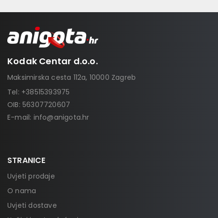
Kodak Centar d.o.o.
Maksimirska cesta 112a, 10000 Zagreb
Tel:
+38515393975
OIB: 56307720607
E-mail:
info@anigota.hr
STRANICE
Uvjeti prodaje
O nama
Uvjeti dostave