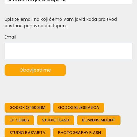
Upišite email na koji ćemo Vam javiti kada proizvod
postane ponovno dostupan.
Email
Obavijesti me
GODOX QT600IIIM
GODOX BLJESKALICA
QT SERIES
STUDIO FLASH
BOWENS MOUNT
STUDIO RASVJETA
PHOTOGRAPHY FLASH