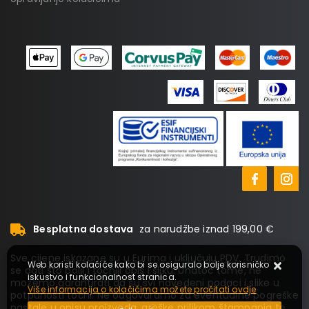
Besplatna dostava
za narudžbe iznad 199,00 €
Sve cijene iskazane su u Eurima i uključuju PDV. Trudimo
Web koristi kolačiće kako bi se osiguralo bolje korisničko
se dati što bolji i točniji opis i sliku. Unatoč tome, ne
iskustvo i funkcionalnost stranica.
možemo garantirati da su svi navedeni podaci i slike u
Više informacija o kolačićima možete pročitati ovdje
potpunosti točni. Ne odgovaramo za eventualne pogreške
nastale u opisu proizvoda, greške prilikom štampanja te