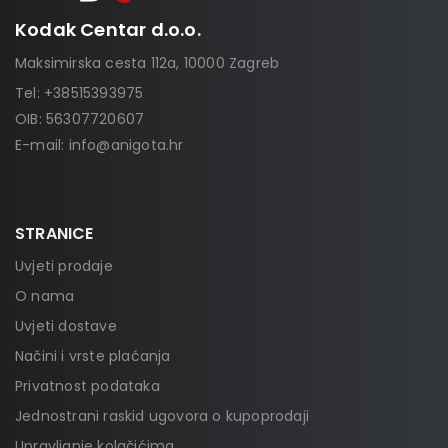
Kodak Centar d.o.o.
Maksimirska cesta 112a, 10000 Zagreb
Tel:
+38515393975
OIB: 56307720607
E-mail:
info@anigota.hr
STRANICE
Uvjeti prodaje
O nama
Uvjeti dostave
Načini i vrste plaćanja
Privatnost podataka
Jednostrani raskid ugovora o kupoprodaji
Upravljanje kolačićima