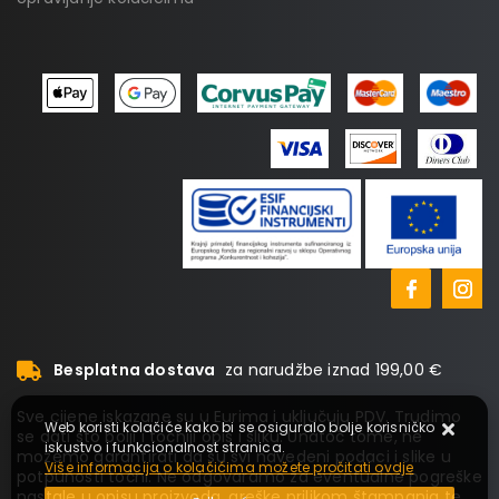
Besplatna dostava
za narudžbe iznad 199,00 €
Sve cijene iskazane su u Eurima i uključuju PDV. Trudimo
Web koristi kolačiće kako bi se osiguralo bolje korisničko
se dati što bolji i točniji opis i sliku. Unatoč tome, ne
iskustvo i funkcionalnost stranica.
možemo garantirati da su svi navedeni podaci i slike u
Više informacija o kolačićima možete pročitati ovdje
potpunosti točni. Ne odgovaramo za eventualne pogreške
nastale u opisu proizvoda, greške prilikom štampanja te