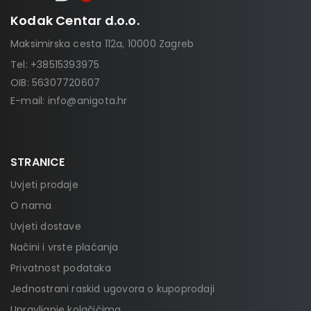
Kodak Centar d.o.o.
Maksimirska cesta 112a, 10000 Zagreb
Tel:
+38515393975
OIB: 56307720607
E-mail:
info@anigota.hr
STRANICE
Uvjeti prodaje
O nama
Uvjeti dostave
Načini i vrste plaćanja
Privatnost podataka
Jednostrani raskid ugovora o kupoprodaji
Upravljanje kolačićima