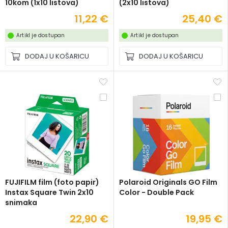
10kom (1x10 listova)
(2x10 listova)
11,22 €
25,40 €
Artikl je dostupan
Artikl je dostupan
DODAJ U KOŠARICU
DODAJ U KOŠARICU
FUJIFILM film (foto papir)
Polaroid Originals GO Film
Instax Square Twin 2x10
Color - Double Pack
snimaka
22,90 €
19,95 €