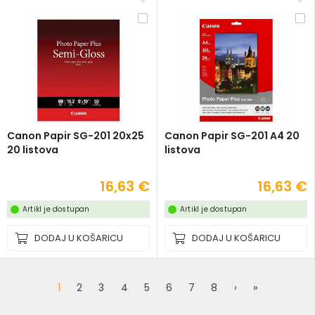
Canon Papir SG-201 20x25
Canon Papir SG-201 A4 20
20 listova
listova
16,63 €
16,63 €
Artikl je dostupan
Artikl je dostupan
DODAJ U KOŠARICU
DODAJ U KOŠARICU
1
2
3
4
5
6
7
8
›
»