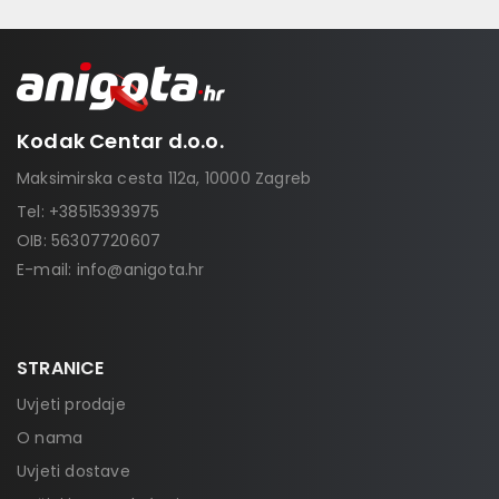
Kodak Centar d.o.o.
Maksimirska cesta 112a, 10000 Zagreb
Tel:
+38515393975
OIB: 56307720607
E-mail:
info@anigota.hr
STRANICE
Uvjeti prodaje
O nama
Uvjeti dostave