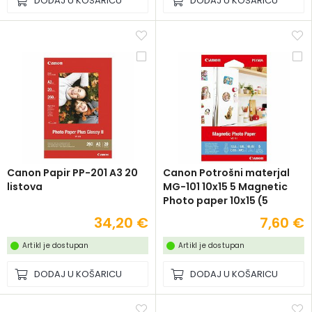
DODAJ U KOŠARICU
DODAJ U KOŠARICU
Canon Papir PP-201 A3 20
Canon Potrošni materjal
listova
MG-101 10x15 5 Magnetic
Photo paper 10x15 (5
sheets)
34,20 €
7,60 €
Artikl je dostupan
Artikl je dostupan
DODAJ U KOŠARICU
DODAJ U KOŠARICU