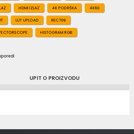
LAZ
HDMI IZLAZ
4K PODRŠKA
4K60
UT
LUT UPLOAD
REC709
VECTORSCOPE
HISTOGRAM RGB
sporedi
UPIT O PROIZVODU