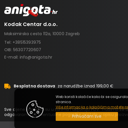
Kodak Centar d.o.o.
Maksimirska cesta 112a, 10000 Zagreb
Tel:
+38515393975
OIB: 56307720607
E-mail:
info@anigota.hr
Besplatna dostava
za narudžbe iznad 199,00 €
Web koristi kolačiće kako bi se osiguralo
stranica.
Više informacija o kolačićima možete pr
Sve cijene iskazane su u Eurima i uključuju PDV. Trudimo se da
odgovaramo za eventualne pogreške nastale u opisu proizvo
Prihvaćam sve