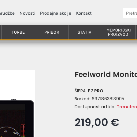
arudžbe
Novosti
Prodajne akcije
Kontakt
MEMORIJSKI
TORBE
PRIBOR
STATIVI
PROIZVODI
Feelworld Monito
ŠIFRA:
F7 PRO
Barkod:
6971863813905
Dostupnost artikla:
Trenutno
219,00 €