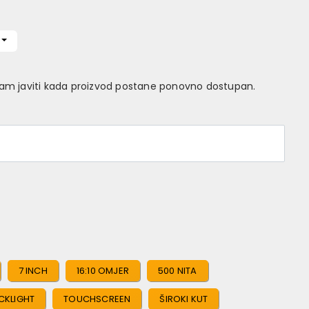
Vam javiti kada proizvod postane ponovno dostupan.
7 INCH
16:10 OMJER
500 NITA
CKLIGHT
TOUCHSCREEN
ŠIROKI KUT