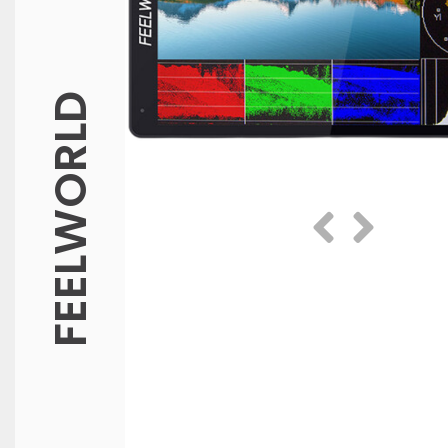
FEELWORLD
Prethodna
Slijedeća