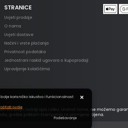
STRANICE
Uvjeti prodaje
O nama
Uvjeti dostave
Načini i vrste plaćanja
Privatnost podataka
Jednostrani raskid ugovora o kupoprodaji
Upravljanje kolačićima
 bolje korisničko iskustvo i funkcionalnost
očitati ovdje
ti što bolji i točniji opis i sliku. Unatoč tome, ne možemo garan
da, greške prilikom štampanja te promjene cijena.
Podešavanje