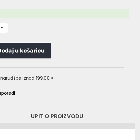
Dodaj u košaricu
narudžbe iznad 199,00 ¤
sporedi
UPIT O PROIZVODU