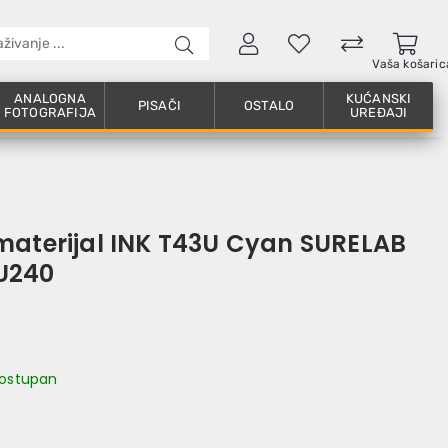
Vaša košaric
ANALOGNA
KUĆANSKI
PISAČI
OSTALO
FOTOGRAFIJA
UREĐAJI
materijal INK T43U Cyan SURELAB
U240
 dostupan