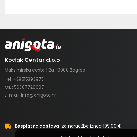
Kodak Centar d.o.o.
Maksimirska cesta 112a, 10000 Zagreb
Tel:
+38515393975
OIB: 56307720607
E-mail:
info@anigota.hr
Besplatna dostava
za narudžbe iznad 199,00 €