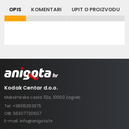
OPIS
KOMENTARI
UPIT O PROIZVODU
Kodak Centar d.o.o.
Maksimirska cesta 112a, 10000 Zagreb
Tel:
+38515393975
OIB: 56307720607
E-mail:
info@anigota.hr