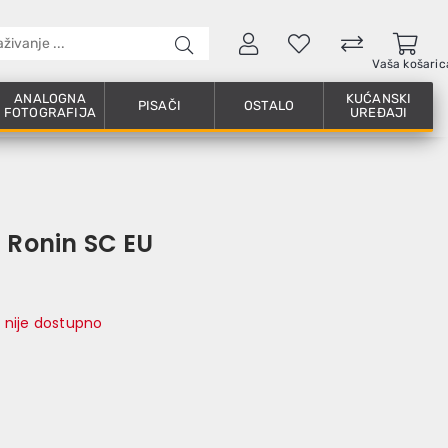
Vaša košaric
ANALOGNA
KUĆANSKI
PISAČI
OSTALO
FOTOGRAFIJA
UREĐAJI
h Ronin SC EU
 nije dostupno