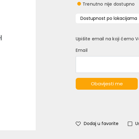
Trenutno nije dostupno
Dostupnost po lokacijama
Upišite email na koji ćemo 
Email
Obavijesti me
Dodaj u favorite
U