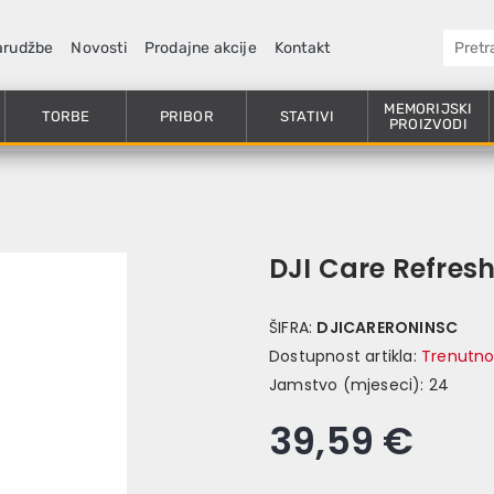
arudžbe
Novosti
Prodajne akcije
Kontakt
MEMORIJSKI
TORBE
PRIBOR
STATIVI
PROIZVODI
DJI Care Refres
ŠIFRA:
DJICARERONINSC
Dostupnost artikla:
Trenutno
Jamstvo (mjeseci):
24
39,59 €