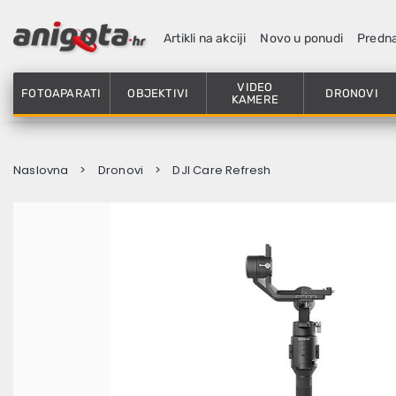
Artikli na akciji
Novo u ponudi
Predn
VIDEO
FOTOAPARATI
OBJEKTIVI
DRONOVI
KAMERE
Naslovna
Dronovi
DJI Care Refresh