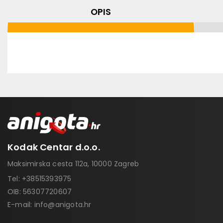
OPIS
Kodak Centar d.o.o.
Maksimirska cesta 112a, 10000 Zagreb
Tel:
+38515393975
OIB: 56307720607
E-mail:
info@anigota.hr