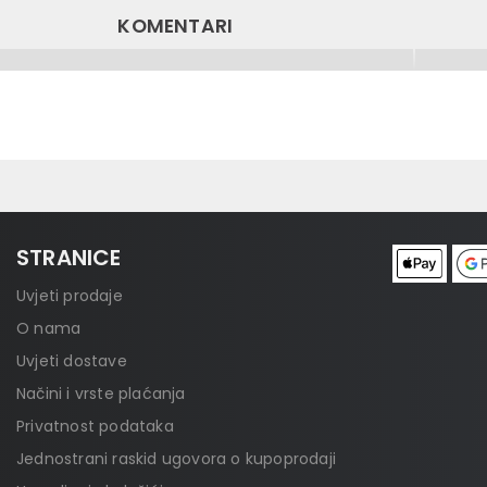
KOMENTARI
STRANICE
Uvjeti prodaje
O nama
Uvjeti dostave
Načini i vrste plaćanja
Privatnost podataka
Jednostrani raskid ugovora o kupoprodaji