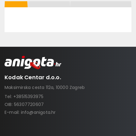
Kodak Centar d.o.o.
Maksimirska cesta 112a, 10000 Zagreb
Tel:
+38515393975
OIB: 56307720607
E-mail:
info@anigota.hr