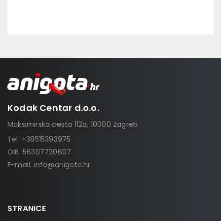
Kodak Centar d.o.o.
Maksimirska cesta 112a, 10000 Zagreb
Tel:
+38515393975
OIB: 56307720607
E-mail:
info@anigota.hr
STRANICE