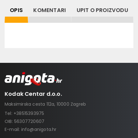
OPIS
KOMENTARI
UPIT O PROIZVODU
Kodak Centar d.o.o.
Maksimirska cesta 112a, 10000 Zagreb
Tel:
+38515393975
OIB: 56307720607
E-mail:
info@anigota.hr