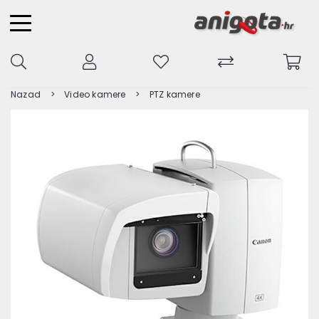
Nazad
Video kamere
PTZ kamere