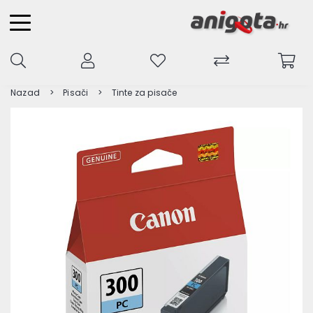
Nazad
Pisači
Tinte za pisače