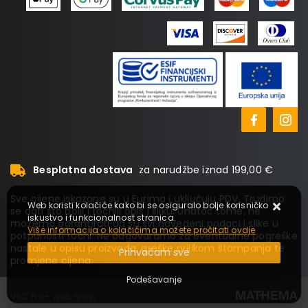
Besplatna dostava
za narudžbe iznad 199,00 €
Sve cijene iskazane su u Eurima i uključuju PDV. Trudimo
Web koristi kolačiće kako bi se osiguralo bolje korisničko
se dati što bolji i točniji opis i sliku. Unatoč tome, ne
iskustvo i funkcionalnost stranica.
možemo garantirati da su svi navedeni podaci i slike u
Više informacija o kolačićima možete pročitati ovdje
potpunosti točni. Ne odgovaramo za eventualne pogreške
nastale u opisu proizvoda, greške prilikom štampanja te
Prihvaćam sve
promjene cijena.
Podešavanje
VSC Pro+ Web Shop