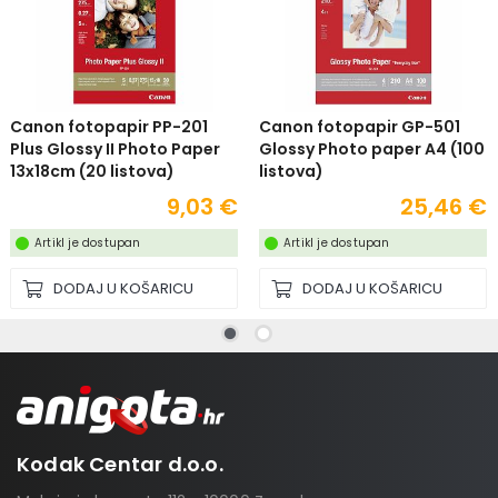
Canon fotopapir PP-201
Canon fotopapir GP-501
Plus Glossy II Photo Paper
Glossy Photo paper A4 (100
13x18cm (20 listova)
listova)
9,03 €
25,46 €
Artikl je dostupan
Artikl je dostupan
DODAJ U KOŠARICU
DODAJ U KOŠARICU
Kodak Centar d.o.o.