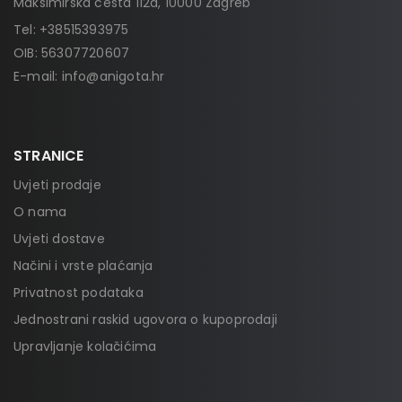
Maksimirska cesta 112a, 10000 Zagreb
Tel:
+38515393975
OIB: 56307720607
E-mail:
info@anigota.hr
STRANICE
Uvjeti prodaje
O nama
Uvjeti dostave
Načini i vrste plaćanja
Privatnost podataka
Jednostrani raskid ugovora o kupoprodaji
Upravljanje kolačićima