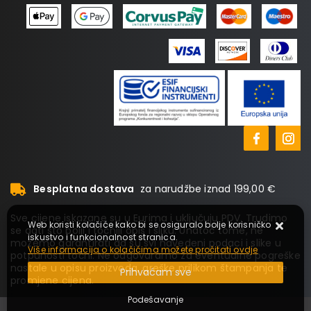
Besplatna dostava
za narudžbe iznad 199,00 €
Sve cijene iskazane su u Eurima i uključuju PDV. Trudimo
Web koristi kolačiće kako bi se osiguralo bolje korisničko
se dati što bolji i točniji opis i sliku. Unatoč tome, ne
iskustvo i funkcionalnost stranica.
možemo garantirati da su svi navedeni podaci i slike u
Više informacija o kolačićima možete pročitati ovdje
potpunosti točni. Ne odgovaramo za eventualne pogreške
nastale u opisu proizvoda, greške prilikom štampanja te
Prihvaćam sve
promjene cijena.
Podešavanje