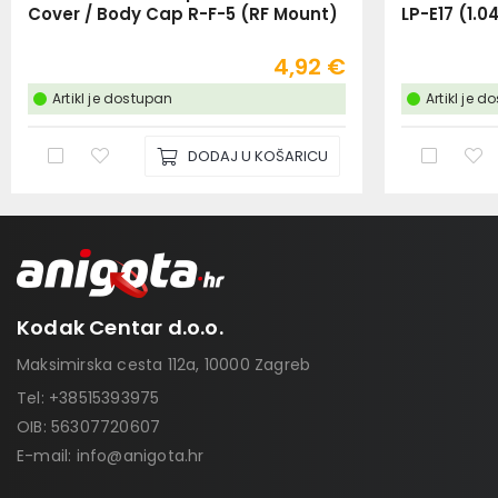
Cover / Body Cap R-F-5 (RF Mount)
LP-E17 (1.
4,92 €
Artikl je dostupan
Artikl je 
DODAJ U KOŠARICU
Kodak Centar d.o.o.
Maksimirska cesta 112a, 10000 Zagreb
Tel:
+38515393975
OIB: 56307720607
E-mail:
info@anigota.hr