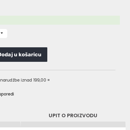
Dodaj u košaricu
narudžbe iznad 199,00 ¤
sporedi
UPIT O PROIZVODU