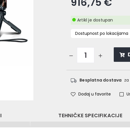
916,75 €
Artikl je dostupan
Dostupnost po lokacijama
Besplatna dostava
za 
Dodaj u favorite
U
I
TEHNIČKE SPECIFIKACIJE