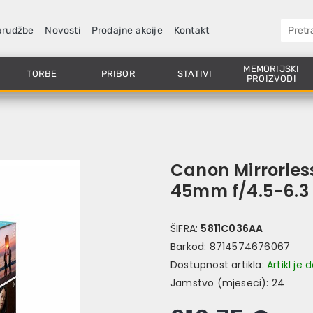
arudžbe
Novosti
Prodajne akcije
Kontakt
MEMORIJSKI
TORBE
PRIBOR
STATIVI
PROIZVODI
Canon Mirrorles
45mm f/4.5-6.3 
ŠIFRA:
5811C036AA
Barkod:
8714574676067
Dostupnost artikla:
Artikl je
Jamstvo (mjeseci):
24