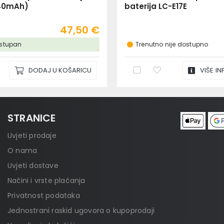
040mAh)
baterija LC-E17E
47,50 €
dostupan
Trenutno nije dostupno
VIŠE I
DODAJ U KOŠARICU
STRANICE
Uvjeti prodaje
O nama
Uvjeti dostave
Načini i vrste plaćanja
Privatnost podataka
Jednostrani raskid ugovora o kupoprodaji