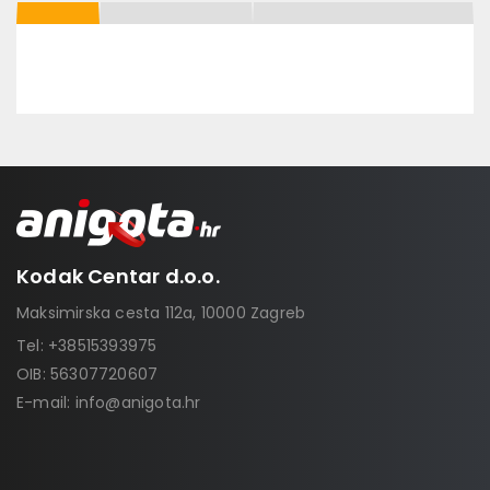
Kodak Centar d.o.o.
Maksimirska cesta 112a, 10000 Zagreb
Tel:
+38515393975
OIB: 56307720607
E-mail:
info@anigota.hr