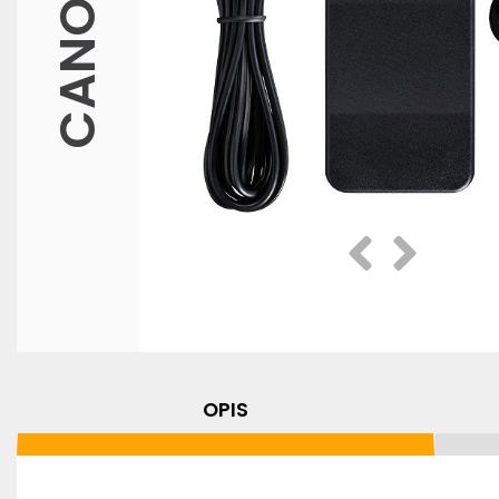
CANON
Prethodna
Slijedeća
OPIS