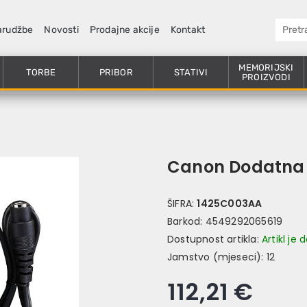
arudžbe
Novosti
Prodajne akcije
Kontakt
MEMORIJSKI
TORBE
PRIBOR
STATIVI
PROIZVODI
Canon Dodatna
ŠIFRA:
1425C003AA
Barkod:
4549292065619
Dostupnost artikla:
Artikl je
Jamstvo (mjeseci):
12
112,21 €