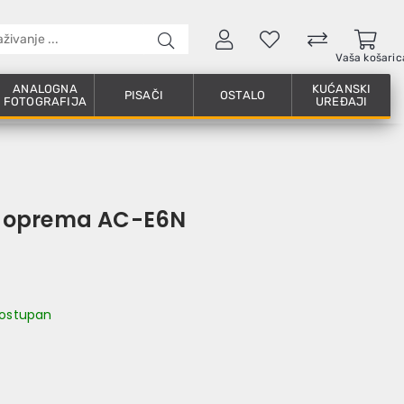
Vaša košaric
ANALOGNA
KUĆANSKI
PISAČI
OSTALO
FOTOGRAFIJA
UREĐAJI
 oprema AC-E6N
 dostupan