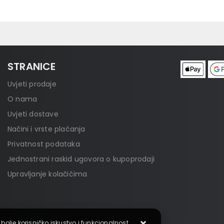
STRANICE
Uvjeti prodaje
O nama
Uvjeti dostave
Načini i vrste plaćanja
Privatnost podataka
Jednostrani raskid ugovora o kupoprodaji
Upravljanje kolačićima
 bolje korisničko iskustvo i funkcionalnost