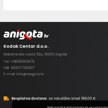
Kodak Centar d.o.o.
Maksimirska cesta 112a, 10000 Zagreb
Tel:
+38515393975
OIB: 56307720607
E-mail:
info@anigota.hr
Besplatna dostava
za narudžbe iznad 199,00 €
Web koristi kolačiće kako bi se osiguralo