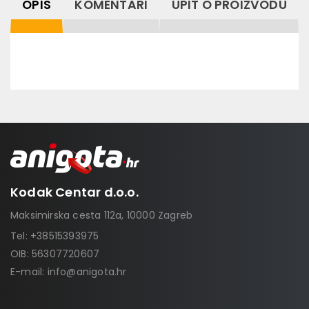
OPIS
KOMENTARI
UPIT O PROIZVODU
Kodak Centar d.o.o.
Maksimirska cesta 112a, 10000 Zagreb
Tel:
+38515393975
OIB: 56307720607
E-mail:
info@anigota.hr