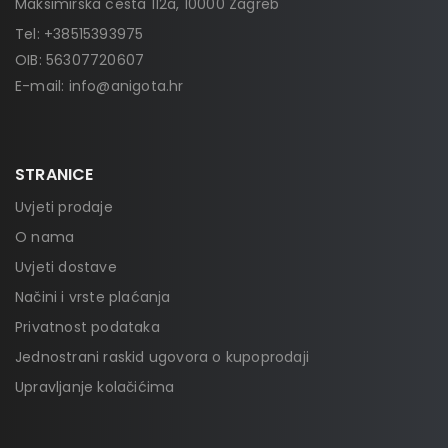
Maksimirska cesta 112a, 10000 Zagreb
Tel:
+38515393975
OIB: 56307720607
E-mail:
info@anigota.hr
STRANICE
Uvjeti prodaje
O nama
Uvjeti dostave
Načini i vrste plaćanja
Privatnost podataka
Jednostrani raskid ugovora o kupoprodaji
Upravljanje kolačićima