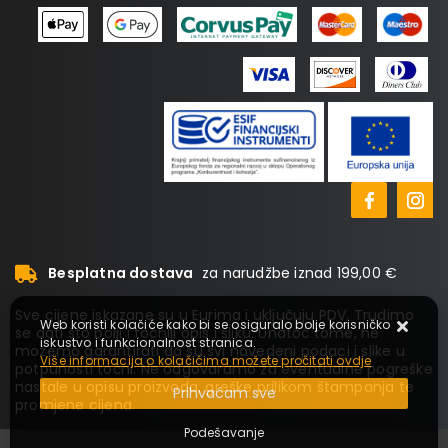
Besplatna dostava
za narudžbe iznad 199,00 €
Sve cijene iskazane su u Eurima i uključuju PDV. Trudimo
Web koristi kolačiće kako bi se osiguralo bolje korisničko
se dati što bolji i točniji opis i sliku. Unatoč tome, ne
iskustvo i funkcionalnost stranica.
možemo garantirati da su svi navedeni podaci i slike u
Više informacija o kolačićima možete pročitati ovdje
potpunosti točni. Ne odgovaramo za eventualne pogreške
nastale u opisu proizvoda, greške prilikom štampanja te
Prihvaćam sve
promjene cijena.
Podešavanje