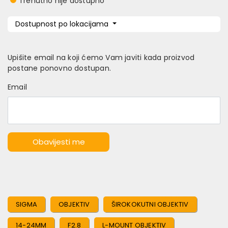
Trenutno nije dostupno
Dostupnost po lokacijama
Upišite email na koji ćemo Vam javiti kada proizvod
postane ponovno dostupan.
Email
Obavijesti me
SIGMA
OBJEKTIV
ŠIROKOKUTNI OBJEKTIV
14-24MM
F2.8
L-MOUNT OBJEKTIV