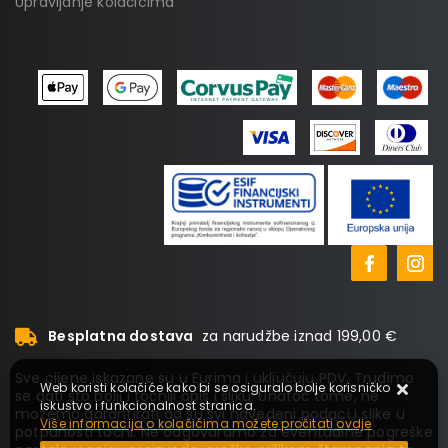
Upravljanje kolačićima
Besplatna dostava
za narudžbe iznad 199,00 €
Sve cijene iskazane su u Eurima i uključuju PDV. Trudimo
Web koristi kolačiće kako bi se osiguralo bolje korisničko
se dati što bolji i točniji opis i sliku. Unatoč tome, ne
iskustvo i funkcionalnost stranica.
možemo garantirati da su svi navedeni podaci i slike u
Više informacija o kolačićima možete pročitati ovdje
potpunosti točni. Ne odgovaramo za eventualne pogreške