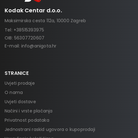
Kodak Centar d.o.o.
Maksimirska cesta 112a, 10000 Zagreb
Tel:
+38515393975
OIB: 56307720607
E-mail:
info@anigota.hr
STRANICE
Uvjeti prodaje
O nama
Uvjeti dostave
Načini i vrste plaćanja
Privatnost podataka
Jednostrani raskid ugovora o kupoprodaji