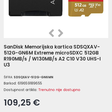
Prethodna
Slijedeća
SanDisk Memorijska kartica SDSQXAV-
512G-GN6M Extreme microSDXC 512GB
R190MB/s / W130MB/s A2 C10 V30 UHS-I
U3
ŠIFRA:
SDSQXAV-512G-GN6MN
Barkod:
619659189655
Dostupnost artikla:
Trenutno nije dostupno
109,25 €