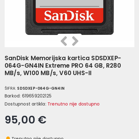
Prethodna
Slijedeća
SanDisk Memorijska kartica SDSDXEP-
064G-GN4IN Extreme PRO 64 GB, R280
MB/s, W100 MB/s, V60 UHS-II
ŠIFRA:
SDSDXEP-064G-GN4IN
Barkod:
619659202125
Dostupnost artikla:
Trenutno nije dostupno
95,00 €
Trenutno nije dostupno