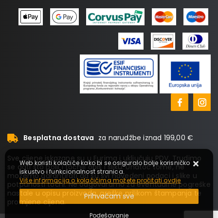
Besplatna dostava
za narudžbe iznad 199,00 €
Sve cijene iskazane su u Eurima i uključuju PDV. Trudimo
Web koristi kolačiće kako bi se osiguralo bolje korisničko
se dati što bolji i točniji opis i sliku. Unatoč tome, ne
iskustvo i funkcionalnost stranica.
možemo garantirati da su svi navedeni podaci i slike u
Više informacija o kolačićima možete pročitati ovdje
potpunosti točni. Ne odgovaramo za eventualne pogreške
nastale u opisu proizvoda, greške prilikom štampanja te
Prihvaćam sve
promjene cijena.
Podešavanje