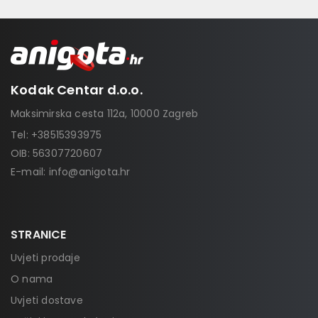
Kodak Centar d.o.o.
Maksimirska cesta 112a, 10000 Zagreb
Tel:
+38515393975
OIB: 56307720607
E-mail:
info@anigota.hr
STRANICE
Uvjeti prodaje
O nama
Uvjeti dostave