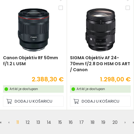
Canon Objektiv RF 50mm
SIGMA Objektiv AF 24-
f/1.2 L USM
70mm f/2.8 DG HSM OS ART
/ Canon
2.388,30 €
1.298,00 €
Artikl je dostupan
Artikl je dostupan
DODAJ U KOŠARICU
DODAJ U KOŠARICU
«
‹
11
12
13
14
15
16
17
18
19
20
›