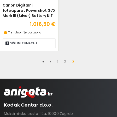
Canon Digitalni
fotoaparat Powershot G7X
Mark III (Silver) Battery KIT
1.016,50 €
Trenutno nije dostupno
VIŠE INFORMACIJA
«
‹
1
2
3
Kodak Centar d.o.o.
Maksimirska cesta 112a, 10000 Zagreb