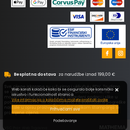
Besplatna dostava
za narudžbe iznad 199,00 €
Sve cijene iskazane su u Eurima i uključuju PDV. Trudimo
Web koristi kolačiće kako bi se osiguralo bolje korisničko
se dati što bolji i točniji opis i sliku. Unatoč tome, ne
iskustvo i funkcionalnost stranica.
možemo garantirati da su svi navedeni podaci i slike u
Više informacija o kolačićima možete pročitati ovdje
potpunosti točni. Ne odgovaramo za eventualne pogreške
nastale u opisu proizvoda, greške prilikom štampanja te
Prihvaćam sve
promjene cijena.
Podešavanje
VSC Pro+ Web Trgovina