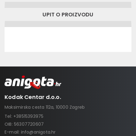
UPIT O PROIZVODU
Kodak Centar d.o.o.
Maksimirska cesta 112a, 10000 Zagreb
Tel:
+38515393975
OIB: 56307720607
E-mail:
info@anigota.hr