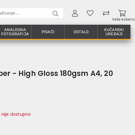
Vaša košaric
ANALOGNA
KUĆANSKI
PISAČI
OSTALO
FOTOGRAFIJA
UREĐAJI
er - High Gloss 180gsm A4, 20
 nije dostupno