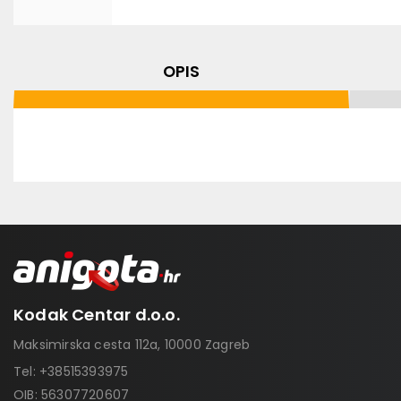
OPIS
Kodak Centar d.o.o.
Maksimirska cesta 112a, 10000 Zagreb
Tel:
+38515393975
OIB: 56307720607