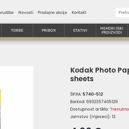
arudžbe
Novosti
Prodajne akcije
Kontakt
MEMORIJSKI
TORBE
PRIBOR
STATIVI
PROIZVODI
Kodak Photo Pap
sheets
ŠIFRA:
5740-512
Barkod:
6932357405129
Dostupnost artikla:
Trenutno
Jamstvo (mjeseci):
12