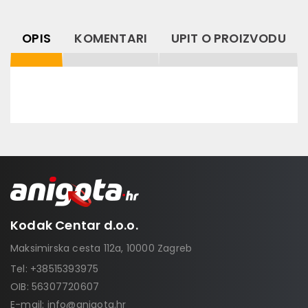
OPIS
KOMENTARI
UPIT O PROIZVODU
Kodak Centar d.o.o.
Maksimirska cesta 112a, 10000 Zagreb
Tel:
+38515393975
OIB: 56307720607
E-mail:
info@anigota.hr