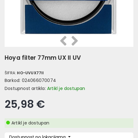
Prethodna
Slijedeća
Hoya filter 77mm UX II UV
ŠIFRA:
HO-UVUX77II
Barkod:
024066070074
Dostupnost artikla:
Artikl je dostupan
25,98 €
Artikl je dostupan
Dostupnost po lokacijama