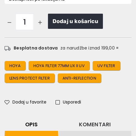
Dodaj u košaricu
Besplatna dostava
za narudžbe iznad 199,00 ¤
HOYA
HOYA FILTER 77MM UX II UV
UV FILTER
LENS PROTECT FILTER
ANTI-REFLECTION
Dodaj u favorite
Usporedi
OPIS
KOMENTARI