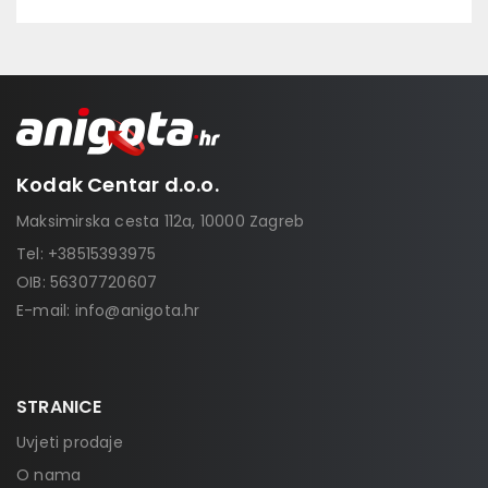
Kodak Centar d.o.o.
Maksimirska cesta 112a, 10000 Zagreb
Tel:
+38515393975
OIB: 56307720607
E-mail:
info@anigota.hr
STRANICE
Uvjeti prodaje
O nama