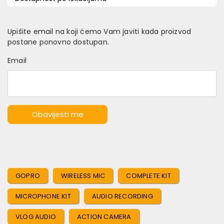
Upišite email na koji ćemo Vam javiti kada proizvod
postane ponovno dostupan.
Email
Obavijesti me
GOPRO
WIRELESS MIC
COMPLETE KIT
MICROPHONE KIT
AUDIO RECORDING
VLOG AUDIO
ACTION CAMERA