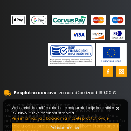
Besplatna dostava
za narudžbe iznad 199,00 €
Sve cijene iskazane su u Eurima i uključuju PDV. Trudimo
Web koristi kolačiće kako bi se osiguralo bolje korisničko
se dati što bolji i točniji opis i sliku. Unatoč tome, ne
iskustvo i funkcionalnost stranica.
možemo garantirati da su svi navedeni podaci i slike u
Više informacija o kolačićima možete pročitati ovdje
potpunosti točni. Ne odgovaramo za eventualne pogreške
nastale u opisu proizvoda, greške prilikom štampanja te
Prihvaćam sve