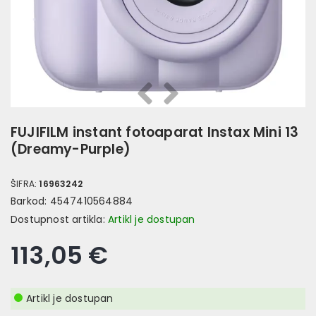
Prethodna
Slijedeća
FUJIFILM instant fotoaparat Instax Mini 13
(Dreamy-Purple)
ŠIFRA:
16963242
Barkod:
4547410564884
Dostupnost artikla:
Artikl je dostupan
113,05 €
Artikl je dostupan