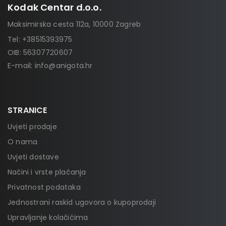
Kodak Centar d.o.o.
Maksimirska cesta 112a, 10000 Zagreb
Tel:
+38515393975
OIB: 56307720607
E-mail:
info@anigota.hr
STRANICE
Uvjeti prodaje
O nama
Uvjeti dostave
Načini i vrste plaćanja
Privatnost podataka
Jednostrani raskid ugovora o kupoprodaji
Upravljanje kolačićima