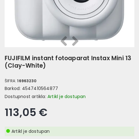
Prethodna
Slijedeća
FUJIFILM instant fotoaparat Instax Mini 13
(Clay-White)
ŠIFRA:
16963230
Barkod:
4547410564877
Dostupnost artikla:
Artikl je dostupan
113,05 €
Artikl je dostupan