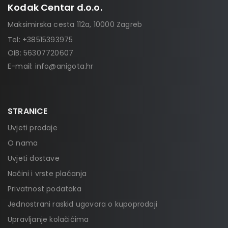
Kodak Centar d.o.o.
Maksimirska cesta 112a, 10000 Zagreb
Tel:
+38515393975
OIB: 56307720607
E-mail:
info@anigota.hr
STRANICE
Uvjeti prodaje
O nama
Uvjeti dostave
Načini i vrste plaćanja
Privatnost podataka
Jednostrani raskid ugovora o kupoprodaji
Upravljanje kolačićima