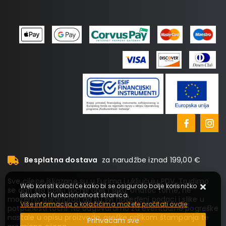
Besplatna dostava
za narudžbe iznad 199,00 €
Sve cijene iskazane su u Eurima i uključuju PDV. Trudimo
Web koristi kolačiće kako bi se osiguralo bolje korisničko
se dati što bolji i točniji opis i sliku. Unatoč tome, ne
iskustvo i funkcionalnost stranica.
možemo garantirati da su svi navedeni podaci i slike u
Više informacija o kolačićima možete pročitati ovdje
potpunosti točni. Ne odgovaramo za eventualne pogreške
nastale u opisu proizvoda, greške prilikom štampanja te
Prihvaćam sve