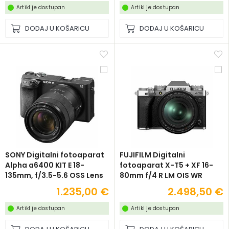
Artikl je dostupan
Artikl je dostupan
DODAJ U KOŠARICU
DODAJ U KOŠARICU
SONY Digitalni fotoaparat
FUJIFILM Digitalni
Alpha a6400 KIT E 18-
fotoaparat X-T5 + XF 16-
135mm, f/3.5-5.6 OSS Lens
80mm f/4 R LM OIS WR
(Silver)
1.235,00 €
2.498,50 €
Artikl je dostupan
Artikl je dostupan