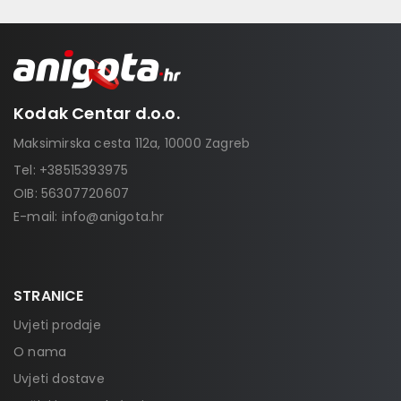
Kodak Centar d.o.o.
Maksimirska cesta 112a, 10000 Zagreb
Tel:
+38515393975
OIB: 56307720607
E-mail:
info@anigota.hr
STRANICE
Uvjeti prodaje
O nama
Uvjeti dostave