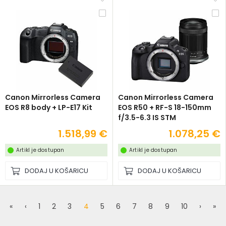
Canon Mirrorless Camera
Canon Mirrorless Camera
EOS R8 body + LP-E17 Kit
EOS R50 + RF-S 18-150mm
f/3.5-6.3 IS STM
1.518,99 €
1.078,25 €
Artikl je dostupan
Artikl je dostupan
DODAJ U KOŠARICU
DODAJ U KOŠARICU
«
‹
1
2
3
4
5
6
7
8
9
10
›
»