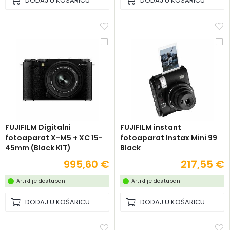
DODAJ U KOŠARICU
DODAJ U KOŠARICU
FUJIFILM Digitalni
FUJIFILM instant
fotoaparat X-M5 + XC 15-
fotoaparat Instax Mini 99
45mm (Black KIT)
Black
995,60 €
217,55 €
Artikl je dostupan
Artikl je dostupan
DODAJ U KOŠARICU
DODAJ U KOŠARICU