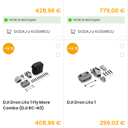
428,99 €
779,00 €
Artikl je dostupan
Artikl je dostupan
DODAJ U KOŠARICU
DODAJ U KOŠARICU
-16 %
-14 %
DJI Dron Lito 1 Fly More
DJI Dron Lito 1
Combo (DJI RC-N3)
408,99 €
299,02 €