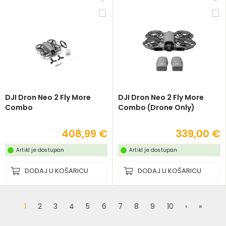
DJI Dron Neo 2 Fly More
DJI Dron Neo 2 Fly More
Combo
Combo (Drone Only)
408,99 €
339,00 €
Artikl je dostupan
Artikl je dostupan
DODAJ U KOŠARICU
DODAJ U KOŠARICU
1
2
3
4
5
6
7
8
9
10
›
»