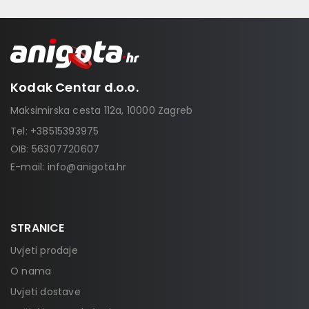
Kodak Centar d.o.o.
Maksimirska cesta 112a, 10000 Zagreb
Tel:
+38515393975
OIB: 56307720607
E-mail:
info@anigota.hr
STRANICE
Uvjeti prodaje
O nama
Uvjeti dostave