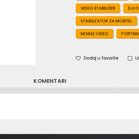
VIDEO STABILIZER
DJI 
STABILIZATOR ZA MOBITEL
MOBILE VIDEO
PORTABL
Dodaj u favorite
U
KOMENTARI