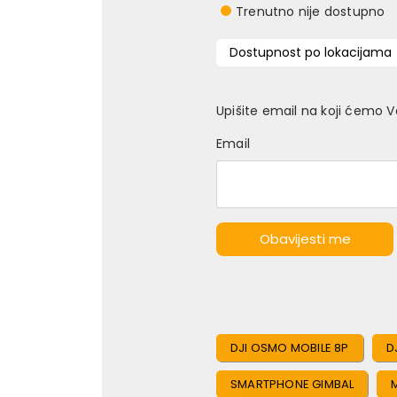
Trenutno nije dostupno
Dostupnost po lokacijama
Upišite email na koji ćemo 
Email
Obavijesti me
DJI OSMO MOBILE 8P
D
SMARTPHONE GIMBAL