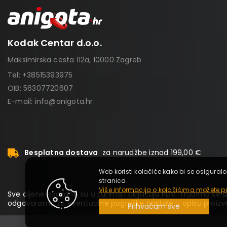
Kodak Centar d.o.o.
Maksimirska cesta 112a, 10000 Zagreb
Tel:
+38515393975
OIB: 56307720607
E-mail:
info@anigota.hr
Besplatna dostava
za narudžbe iznad 199,00 €
Web koristi kolačiće kako bi se osiguralo
stranica.
Više informacija o kolačićima možete pr
Sve cijene iskazane su u Eurima i uključuju PDV. Trudimo se da
odgovaramo za eventualne pogreške nastale u opisu proizvo
Prihvaćam sve