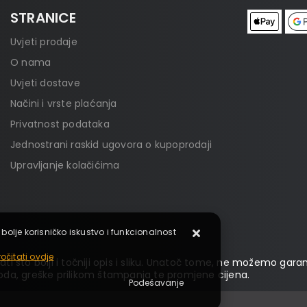
STRANICE
Uvjeti prodaje
O nama
Uvjeti dostave
Načini i vrste plaćanja
Privatnost podataka
Jednostrani raskid ugovora o kupoprodaji
Upravljanje kolačićima
 bolje korisničko iskustvo i funkcionalnost
očitati ovdje
ti što bolji i točniji opis i sliku. Unatoč tome, ne možemo garan
da, greške prilikom štampanja te promjene cijena.
Podešavanje