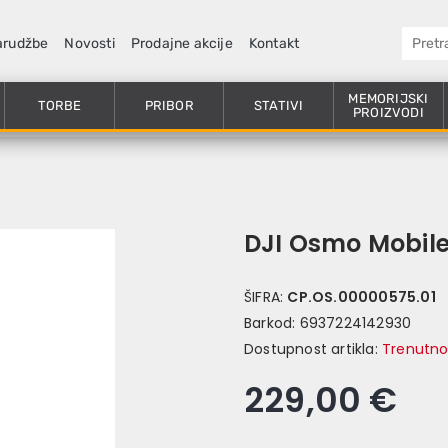
arudžbe
Novosti
Prodajne akcije
Kontakt
MEMORIJSKI
TORBE
PRIBOR
STATIVI
PROIZVODI
DJI Osmo Mobil
ŠIFRA:
CP.OS.00000575.01
Barkod:
6937224142930
Dostupnost artikla:
Trenutno
229,00 €