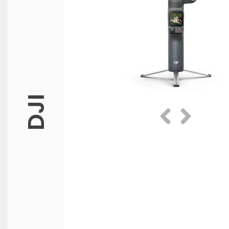
DJI
Prethodna
Slijedeća