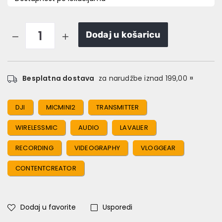
Dodaj u košaricu
Besplatna dostava
za narudžbe iznad 199,00 ¤
DJI
MICMINI2
TRANSMITTER
WIRELESSMIC
AUDIO
LAVALIER
RECORDING
VIDEOGRAPHY
VLOGGEAR
CONTENTCREATOR
Dodaj u favorite
Usporedi