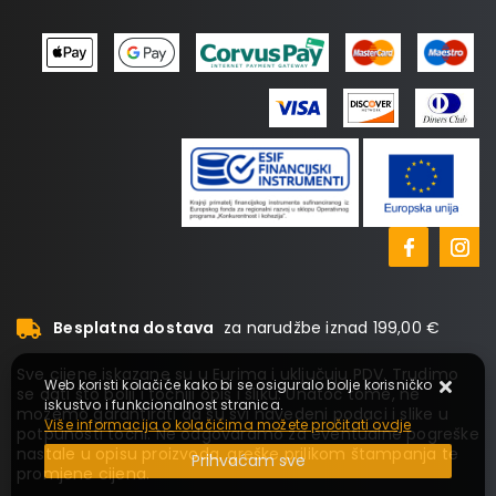
Besplatna dostava
za narudžbe iznad 199,00 €
Sve cijene iskazane su u Eurima i uključuju PDV. Trudimo
Web koristi kolačiće kako bi se osiguralo bolje korisničko
se dati što bolji i točniji opis i sliku. Unatoč tome, ne
iskustvo i funkcionalnost stranica.
možemo garantirati da su svi navedeni podaci i slike u
Više informacija o kolačićima možete pročitati ovdje
potpunosti točni. Ne odgovaramo za eventualne pogreške
nastale u opisu proizvoda, greške prilikom štampanja te
Prihvaćam sve
promjene cijena.