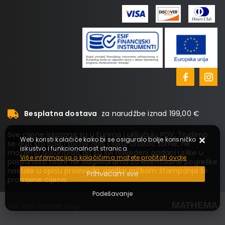
Besplatna dostava
za narudžbe iznad 199,00 €
Sve cijene iskazane su u Eurima i uključuju PDV. Trudimo
Web koristi kolačiće kako bi se osiguralo bolje korisničko
se dati što bolji i točniji opis i sliku. Unatoč tome, ne
iskustvo i funkcionalnost stranica.
možemo garantirati da su svi navedeni podaci i slike u
Više informacija o kolačićima možete pročitati ovdje
potpunosti točni. Ne odgovaramo za eventualne pogreške
nastale u opisu proizvoda, greške prilikom štampanja te
Prihvaćam sve
promjene cijena.
Podešavanje
VSC Pro+ Internet Shop